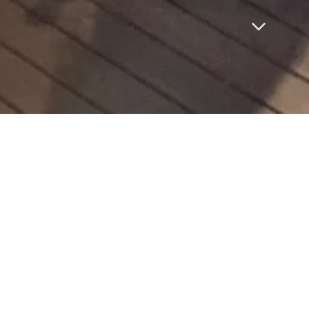
催日
6日(日)
・・・出店エントリー受付中