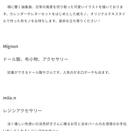
✒魂に響く抽象画、日常の風景を切り取った可愛いイラストを描いておりま
す。カレンダーやレターセットをはじめとした紙モノ、オリジナルテキスタイ
ルで作った布モノをお持ちします。是非お立ち寄りください！
Mignon
ドール服、布小物、アクセサリー
✒試着ができるドール服やさんです。人気のがま口ポーチも出ます。
miia.n
レジンアクセサリー
✒淡く優しい色使いの淡色好きさんに贈るお花と淡水パールのお洒落のお手伝
いをしてくれるレジンアクセサリー