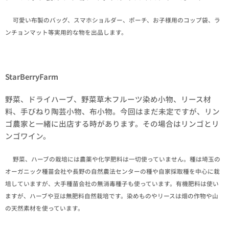
✒可愛い布製のバッグ、スマホショルダー、ポーチ、お子様用のコップ袋、ラ
ンチョンマット等実用的な物を出品します。
StarBerryFarm
野菜、ドライハーブ、野菜草木フルーツ染め小物、リース材
料、手びねり陶芸小物、布小物。今回はまだ未定ですが、リン
ゴ農家と一緒に出店する時があります。その場合はリンゴとリ
ンゴワイン。
✒野菜、ハーブの栽培には農薬や化学肥料は一切使っていません。種は埼玉の
オーガニック種苗会社や長野の自然農法センターの種や自家採取種を中心に栽
培していますが、大手種苗会社の無消毒種子も使っています。有機肥料は使い
ますが、ハーブや豆は無肥料自然栽培です。染めものやリースは畑の作物や山
の天然素材を使っています。