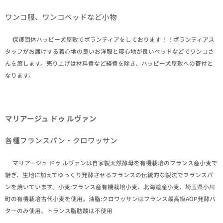
ワンコ服、ワンコベッドなど小物
✒保護団体ハッピー犬屋敷でボランティアをしております！！ボランティアス
タッフがお届けする着心地の良いお洋服と寝心地が良いベッドなどでワンコさ
んを癒します。売り上げは材料費など経費を除き、ハッピー犬屋敷への寄付と
なります。
マリアージュ ドゥ ルヴァン
各種フランスパン・クロワッサン
✒マリアージュ ドゥ ルヴァンは自家製天然酵母を有機栽培のフランス産小麦で
継ぎ、生地に加えてゆっくり発酵させるフランスの伝統的な製法でフランスパ
ンを焼いています。小麦:フランス産有機栽培小麦、北海道産小麦、埼玉県小川
町の有機栽培古代小麦を使用。油脂:クロワッサンはフランス最高級AOP発酵バ
ターのみ使用、トランス脂肪酸は不使用