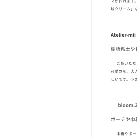
マが作れます
球クリーム」
Atelier-mii
樹脂粘土や
✒ ご覧いた
可愛さを。大
しいです。小
☔ bloom.
ポーチや巾
✒ 巾着やポ