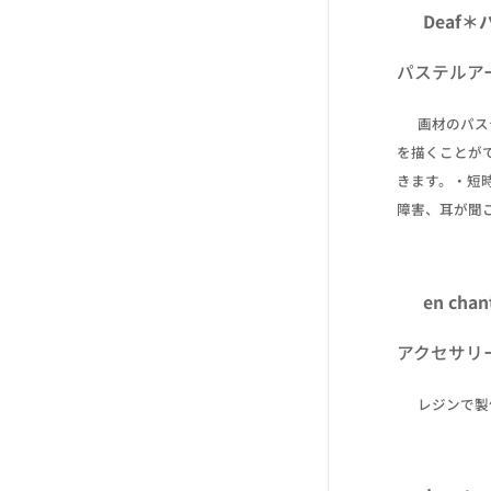
☔ Deaf
パステルア
✒ 画材のパ
を描くことが
きます。・短
障害、耳が聞
☔ en chan
アクセサリ
✒ レジンで