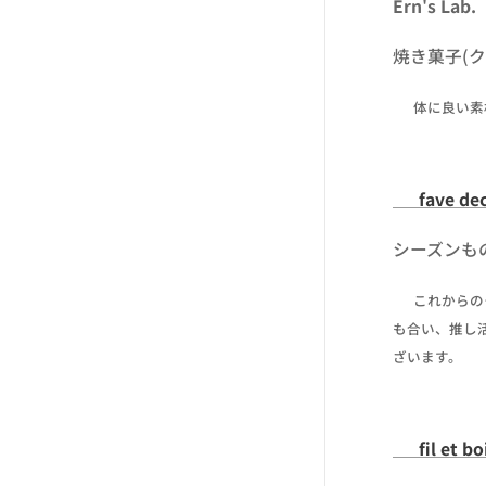
Ern's Lab.
焼き菓子(
✒ 体に良い
☔ fave de
シーズンも
✒ これから
も合い、推し
ざいます。
☔ fil et bo