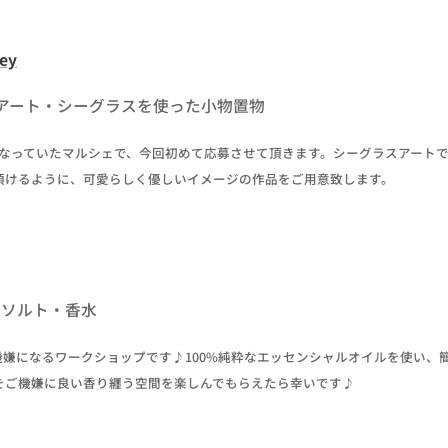
ley
アート・シーグラスを使った小物置物
になっていたマルシェで、今回初めて応募させて頂きます。シーグラスアート
頂けるように、可愛らしく優しいイメージの作品をご用意致します。
スソルト・香水
でご機嫌になるワークショップです♪100%純粋なエッセンシャルオイルを使い
をご機嫌に良い香り纒う空間を楽しんでもらえたら幸いです♪