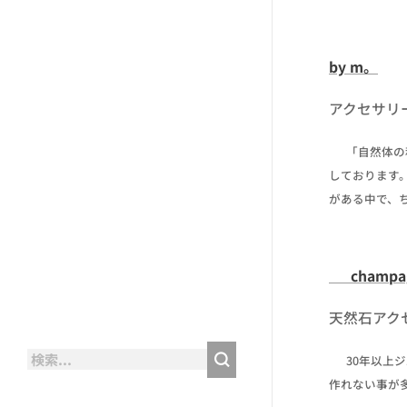
by m。
アクセサリ
✒ 「自然体の
しております
がある中で、
☔ champa
天然石アク
✒ 30年以
作れない事が