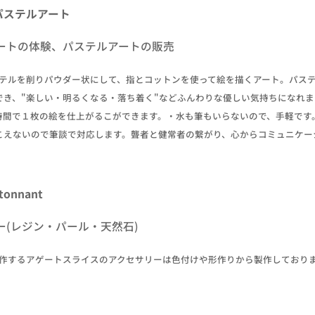
＊パステルアート
ートの体験、パステルアートの販売
ステルを削りパウダー状にして、指とコットンを使って絵を描くアート。パス
でき、"楽しい・明るくなる・落ち着く"などふんわりな優しい気持ちになれま
時間で１枚の絵を仕上がるこができます。・水も筆もいらないので、手軽です
こえないので筆談で対応します。聾者と健常者の繋がり、心からコミュニケー
tonnant
ー(レジン・パール・天然石)
製作するアゲートスライスのアクセサリーは色付けや形作りから製作しており