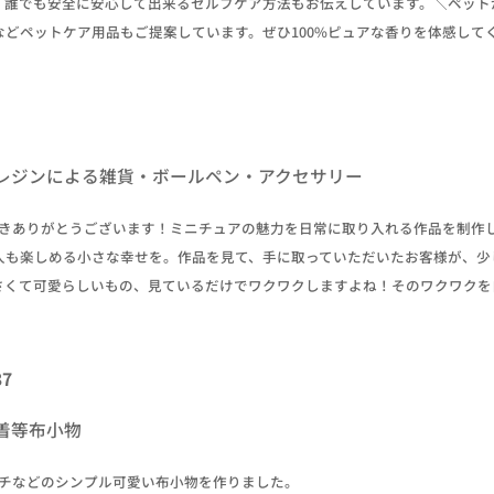
。誰でも安全に安心して出来るセルフケア方法もお伝えしています。＼ペット
などペットケア用品もご提案しています。ぜひ100%ピュアな香りを体感して
レジンによる雑貨・ボールペン・アクセサリー
だきありがとうございます！ミニチュアの魅力を日常に取り入れる作品を制作
人も楽しめる小さな幸せを。作品を見て、手に取っていただいたお客様が、少
さくて可愛らしいもの、見ているだけでワクワクしますよね！そのワクワクを
37
着等布小物
ーチなどのシンプル可愛い布小物を作りました。