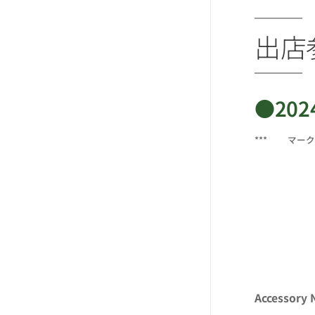
出店
●202
*** ☔マ
Accessory 